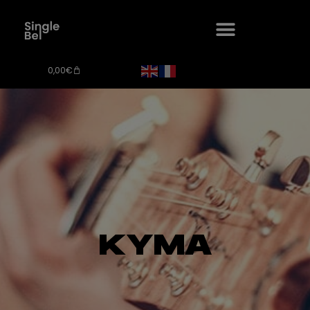
0,00
€
KYMA