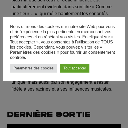
particulièrement évidente dans son titre « Comme
une fleur… », qui mêle habilement les sonorités
flamenco à un style contemporain.
Il a fait ses
Nous utilisons des cookies sur notre site Web pour vous
premiers pas dans l’industrie musicale en publiant
offrir l'expérience la plus pertinente en mémorisant vos
quatre clips sur YouTube, marquant ainsi le début
préférences et en répétant vos visites. En cliquant sur «
de sa carrière artistique.
Pendant le confinement,
Tout accepter », vous consentez à l'utilisation de TOUS
les cookies. Cependant, vous pouvez visiter les «
Axel enregistre un nouvel EP intitulé « EXISTER ».
Paramètres des cookies » pour fournir un consentement
Cet EP reflète ses réflexions et son évolution
contrôlé.
artistique pendant cette période isolée
. Axel
Paramètres des cookies
Tout accepter
Zimmerman continue de se démarquer dans le
paysage musical, non seulement par son style
unique, mais aussi par son engagement à rester
fidèle à ses racines et à ses influences musicales.
DERNIÈRE SORTIE