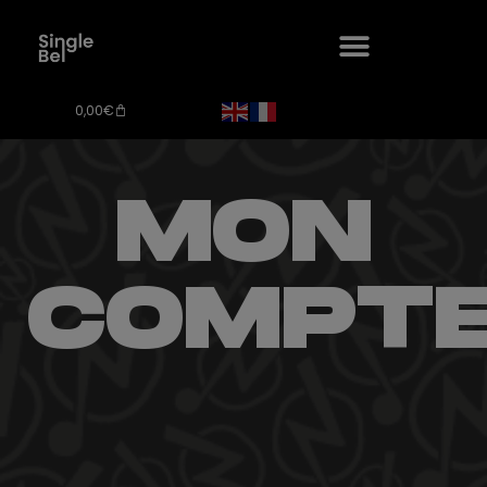
0,00
€
MON
COMPT