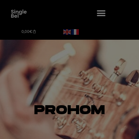
0,00
€
PROHOM