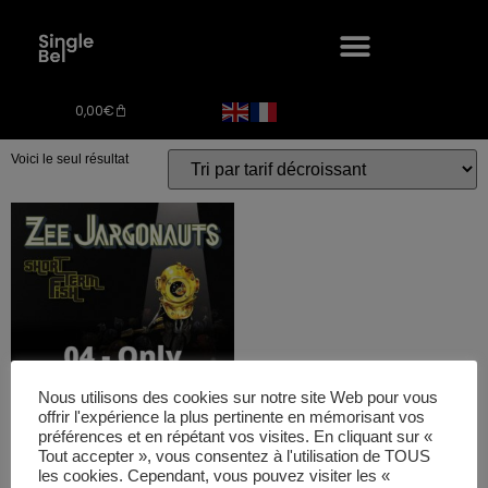
Accueil
/ Produit Isrc / FR9W11409707
FR9W11409707
0,00
€
Voici le seul résultat
Nous utilisons des cookies sur notre site Web pour vous
offrir l'expérience la plus pertinente en mémorisant vos
préférences et en répétant vos visites. En cliquant sur «
04 – Only Having Fun
Tout accepter », vous consentez à l'utilisation de TOUS
– short term fish
les cookies. Cependant, vous pouvez visiter les «
0,69
€