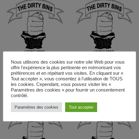
Nous utilisons des cookies sur notre site Web pour vous
06 – Come On – I
07 – Mama Said – I
offrir l'expérience la plus pertinente en mémorisant vos
don’t mind
don’t mind
préférences et en répétant vos visites. En cliquant sur «
0,69
€
0,69
€
Tout accepter », vous consentez à l'utilisation de TOUS
les cookies. Cependant, vous pouvez visiter les «
Ajouter au panier
Ajouter au panier
Paramètres des cookies » pour fournir un consentement
contrôlé.
Paramètres des cookies
Tout accepter