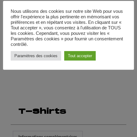
T-Shirts
Nous utilisons des cookies sur notre site Web pour vous
offrir l'expérience la plus pertinente en mémorisant vos
préférences et en répétant vos visites. En cliquant sur «
Goodies
Zee Jargonauts
Catégories
,
Tout accepter », vous consentez à l'utilisation de TOUS
les cookies. Cependant, vous pouvez visiter les «
Paramètres des cookies » pour fournir un consentement
10,00
€
contrôlé.
Paramètres des cookies
Tout accepter
AJOUTER AU PANIER
T-Shirts
Informations complémentaires