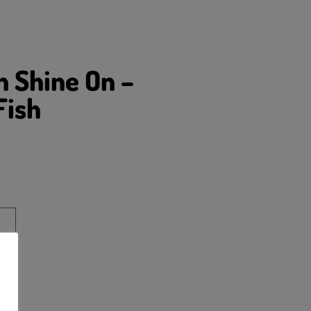
on Shine On –
Fish