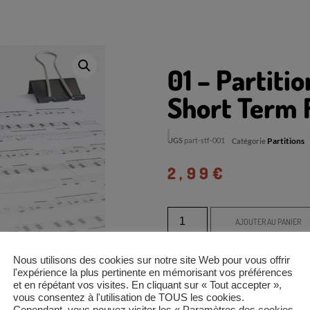
01 – Partiti
Short Term 
UGS
part-stf-001
Partitions
Catégorie
2,99
€
AJOUTER AU PANIER
Nous utilisons des cookies sur notre site Web pour vous offrir
l'expérience la plus pertinente en mémorisant vos préférences
et en répétant vos visites. En cliquant sur « Tout accepter »,
vous consentez à l'utilisation de TOUS les cookies.
Cependant, vous pouvez visiter les « Paramètres des cookies