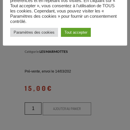
MARMOTTES –
préférences et en répétant vos visites. En cliquant sur «
Tout accepter », vous consentez à l'utilisation de TOUS
DANS L’AMOUR
les cookies. Cependant, vous pouvez visiter les «
Paramètres des cookies » pour fournir un consentement
JUSQU’AU COU –
contrôlé.
Paramètres des cookies
Tout accepter
CD
LES MARMOTTES
Catégorie
Pré-vente, envoi le 14/03/202
15,00
€
AJOUTER AU PANIER